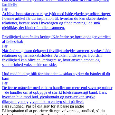
familieliv
Far
At blive bonusfar er en rejse fyldt med både glæde og udfordringer.
I denne artikel får du inspiration til, hvordan du kan skabe stærke
relationer, bevare roen i hverdagen og finde mening i de små
øjeblikke, der binder familien sammen.
Frivillighed som fælles læring: Når fædre og børn opdager værdien
af fællesskab
Far
Når fædre og børn deltager i frivilligt arbejde sammen, styrkes både
relationer og fællesskabsfølelse. Artiklen undersøger, hvordan
frivillighed kan blive en læringsrejse, hvor ansvar, empati og
samhørighed vokser side om side.
Hud mod hud og blik for hinanden – sådan styrker du båndet til dit
barn
Far
De første måneder med et barn handler om mere end søvn og rutiner
– de handler om at opbygge et stærkt følelsesmæssigt bånd. Læs,
hvordan hud mod hud, øjenkontakt og nærvær kan styrke
tilknytningen og give dit barn en tryg start på livet.
Fars sundhed: Pas på dig selv for at passe på andre
Få inspiration til at prioritere dit eget velvære og sundhed, så du