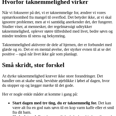
Hvorfor taknemmelighed virker
Når vi fokuserer på det, vi er taknemmelige for, ændrer vi vores
opmærksomhed fra mangel til overflod. Det betyder ikke, at vi skal
ignorere problemer, men at vi samtidig anerkender det, der fungerer.
Studier viser, at mennesker, der regelmæssigt udtrykker
taknemmelighed, oplever større tilfredshed med livet, bedre søvn og
mindre tendens til stress og bekymring.
Taknemmelighed aktiverer de dele af hjernen, der er forbundet med
glæde og ro. Det er en mental øvelse, der styrker evnen til at se det
positive – også når livet ikke går som planlagt.
Små skridt, stor forskel
At dyrke taknemmelighed kræver ikke store forandringer. Det
handler om at skabe små, bevidste øjeblikke i løbet af dagen, hvor
du stopper op og lægger mærke til det gode.
Her er nogle enkle måder at komme i gang på:
Start dagen med tre ting, du er taknemmelig for.
Det kan
være alt fra en god nats søvn til en kop varm kaffe eller et smil
fra dit barn.