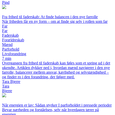
Pind
Fra frihed til faderskab: At finde balancen i den nye farrolle
Når friheden får en ny form – om at finde sig selv i rollen som far
Far
Far
Faderskab
Forældreskab
Mænd
Parforhold
Livsforandring
7 min
Overgangen fra frihed til faderskab kan føles som et spring ud i det
ukendte. Artiklen dykker ned i, hvordan mænd navigerer i den nye
farrolle, balancerer mellem ansvar, kærlighed og selvstændighed –
og finder ro i den forandring, der følger med.
Tara Bjerre
Tara
Bjerre
Når energien er lav: Sådan styrker I parforholdet i pressede perioder
Bevar nærheden og forståelsen, selv når hverdagen tærer på
energien