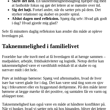
Skriv det ned.
En taknemmelighedsdagbog hjælper dig med
at fastholde fokus og gør det lettere at se mønstre over tid.
Sig det højt.
Fortæl andre, når du sætter pris på dem. Det
styrker relationer og skaber en positiv spiral.
Afslut dagen med refleksion.
Spørg dig selv: Hvad gik godt
i dag? Hvad gjorde mig glad?
Selv få minutters daglig refleksion kan ændre din måde at opleve
hverdagen på.
Taknemmelighed i familielivet
Forældre har ofte travlt med at få hverdagen til at hænge sammen –
madpakker, arbejde, fritidsaktiviteter og logistik. Netop derfor kan
taknemmelighed være et værdifuldt redskab til at skabe ro og
nærvær midt i det hele.
Prøv at inddrage børnene: Spørg ved aftensmaden, hvad de hver
især har været glade for i dag. Det kan være små ting som en sjov
leg i frikvarteret eller en hyggestund derhjemme. På den måde lærer
børnene at lægge mærke til det positive, og samtalen får en varm og
afslappet tone.
Taknemmelighed kan også være en måde at håndtere konflikter på.
Når vi husker, hvad vi sætter pris på hos hinanden, bliver det lettere