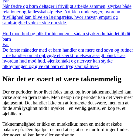
Far
Når fædre og børn deltager i frivilligt arbejde sammen, styrkes både
relationer og fællesskabsfølelse. Artiklen undersøger, hvordan
frivillighed kan blive en læringsrejse, hvor ansvar, empati og
samhørighed vokser side om side.
Hud mod hud og blik for hinanden – sådan styrker du båndet til dit
barn
Far
De første måneder med et barn handler om mere end søvn og rutiner
– de handler om at opbygge et stærkt følelsesmæssigt bånd. Læs,
hvordan hud mod hud, øjenkontakt og nærvær kan styrke
tilknytningen og give dit barn en tryg start på livet.
Når det er svært at være taknemmelig
Der er perioder, hvor livet føles tungt, og hvor taknemmelighed kan
virke som en fjern tanke. Men netop i de perioder kan det være mest
hjælpsomt. Det handler ikke om at fornægte det svære, men om at
finde små lysglimt midt i mørket – en venlig gestus, en kop te, et
øjebliks ro.
Taknemmelighed er ikke en mirakelkur, men en måde at skabe
balance på. Den hjælper os med at se, at selv i udfordringer findes
der noget, vi kan lære eller værdsætte.