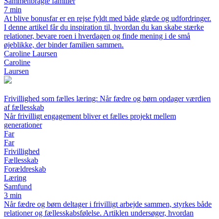
Sammenbragte familier
7 min
At blive bonusfar er en rejse fyldt med både glæde og udfordringer.
I denne artikel får du inspiration til, hvordan du kan skabe stærke
relationer, bevare roen i hverdagen og finde mening i de små
øjeblikke, der binder familien sammen.
Caroline Laursen
Caroline
Laursen
Frivillighed som fælles læring: Når fædre og børn opdager værdien
af fællesskab
Når frivilligt engagement bliver et fælles projekt mellem
generationer
Far
Far
Frivillighed
Fællesskab
Forældreskab
Læring
Samfund
3 min
Når fædre og børn deltager i frivilligt arbejde sammen, styrkes både
relationer og fællesskabsfølelse. Artiklen undersøger, hvordan