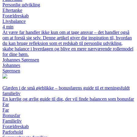
Personlig udvikling
Eftertanke
Forældreskab
Livsbalance
4 min
At være far handler ikke kun om at tage ansvar – det handler også
om at forstå sig selv. Denne artikel giver dig inspiration til, hvordan
du kan bruge refleksion som et redskab til personlig udvikling,
skabe balance i hverdagen og blive en mere nærværende rollemodel
for dine børn.
Johannes Sørensen
Johannes
Sørensen
Glæden i de små øjeblikke – bonusfarens guide til et meningsfuldt
familieliv
En kærlig og ærlig guide til dig, der vil finde balancen som bonusfar
Far
Far
Bonusfar
Familieliv
Forældreskab
Parforhold