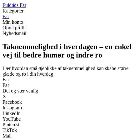
F
uldtids
F
ar
Kategorier
Far
Min konto
Opret profil
Nyhedsmail
Taknemmelighed i hverdagen – en enkel
vej til bedre humør og indre ro
Lær hvordan små øjeblikke af taknemmelighed kan skabe større
glæde og ro i din hverdag
Far
Far
Del og vær venlig
X
Facebook
Instagram
LinkedIn
YouTube
Pinterest
TikTok
Mail