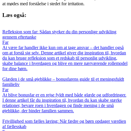
at mødes med forståelse i stedet for irritation.
Læs også:
Refleksion som far: Sådan styrker du din personlige udvikling
gennem eftertanke
Far
At være far handler ikke kun om at tage ansvar – det handler også
om at forstå sig selv. Denne artikel giver dig inspiration til, hvordan
du kan bruge refleksion som et redskab til personlig udvikling,
skabe balance i hverdagen og blive en mere nærværende rollemodel
for dine børn.
Glæden i de små øjeblikke – bonusfarens guide til et meningsfuldt
familieliv
Far
At blive bonusfar er en rejse fyldt med både glæde og udfordringer.
I denne artikel får du inspiration til, hvordan du kan skabe stærke
relationer, bevare roen i hverdagen og finde mening i de små
øjeblikke, der binder familien sammen.
Frivillighed som fælles læring: Når fædre og børn opdager værdien
af fællesskab