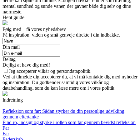
bedre kan støtte din familie. E-bogen dækker emner som træning,
mental sundhed og sunde vaner, der gavner både dig selv og dine
nærmeste.
Hent guide
Følg med – få vores nyhedsbrev
Få inspiration, viden og små genveje direkte i din indbakke.
Din mail
Deltag
Dejligt at have dig med!
Jeg accepterer vilkår og persondatapolitik.
Ved at tilmelde dig accepterer du, at vi må kontakte dig med nyheder
og inspiration. Du godkender samtidig vores vilkår og
databehandling, som du kan læse mere om i vores politik.
Indretning
Refleksion som far: Sådan styrker du din personlige udvikling
gennem eftertanke
Find ro, indsigt og styrke i rollen som far gennem bevidst refleksion
Far
Far
Faderskab