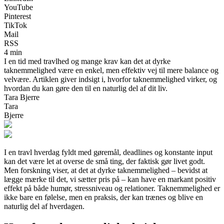
YouTube
Pinterest
TikTok
Mail
RSS
4 min
I en tid med travlhed og mange krav kan det at dyrke
taknemmelighed være en enkel, men effektiv vej til mere balance og
velvære. Artiklen giver indsigt i, hvorfor taknemmelighed virker, og
hvordan du kan gøre den til en naturlig del af dit liv.
Tara Bjerre
Tara
Bjerre
I en travl hverdag fyldt med gøremål, deadlines og konstante input
kan det være let at overse de små ting, der faktisk gør livet godt.
Men forskning viser, at det at dyrke taknemmelighed – bevidst at
lægge mærke til det, vi sætter pris på – kan have en markant positiv
effekt på både humør, stressniveau og relationer. Taknemmelighed er
ikke bare en følelse, men en praksis, der kan trænes og blive en
naturlig del af hverdagen.