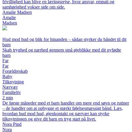
frivillighed kan blive en læringsrejse, hvor ansvar, empati og
samhørighed vokser side om side.
Amalie Madsen
Amalie
Madsen
Hud mod hud og blik for hinanden – sådan styrker du båndet til dit
barn
Skab tryghed og nærhed gennem små øjeblikke med dit nyfødte
barn
Far
Far
Forældreskab
Baby
Tilknytning
Nærvær
Familieliv
2 min
De første måneder med et barn handler om mere end søvn og rutiner
– de handler om at opbygge et stærkt følelsesmæssigt bånd. Læs,
hvordan hud mod hud, øjenkontakt og nærvær kan styrke
tilknytningen og give dit barn en tryg start på livet.
Nora Pind
Nora