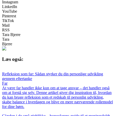
Instagram
LinkedIn
YouTube
Pinterest
TikTok
Mail
RSS
Tara Bjerre
Tara
Bjerre
Læs også:
Refleksion som far: Sådan styrker du din personlige udvikling
gennem eftertanke
Far
At være far handler ikke kun om at tage ansvar – det handler også
om at forstå sig selv. Denne artikel giver dig inspiration til, hvordan
du kan bruge refleksion som et redskab til personlig udvikling,
skabe balance i hverdagen og blive en mere nærværende rollemodel
for dine børn.
Glæden i de små øjeblikke – bonusfarens guide til et meningsfuldt