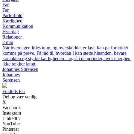
Far
Far
Parforhold
Kærlighed
Kommunikation
Hverdag
Relationer
2 min
Når hverdagen føles tung, og overskuddet er lavt, kan parforholdet
komme på prøve. Få råd til, hvordan I kan støtte hinanden, bevare
kontakten og styrke kærligheden – også i de perioder, hvor energien
ikke rækker langt.
Johannes Sørensen
Johannes
Sørensen
F
uldtids
F
ar
Del og vær venlig
X
Facebook
Instagram
LinkedIn
YouTube
Pinterest