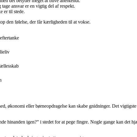
 men det betyder meget at blive anerkendt.
age ansvar er en vigtig del af respekt.
er til stede.
op den følelse, der får kærligheden til at vokse.
eftertanke
ieliv
fællesskab
n
ed, økonomi eller børneopdragelse kan skabe gnidninger. Det vigtigste er
de hinanden igen?” i stedet for at pege fingre. Nogle gange kan det hjæl