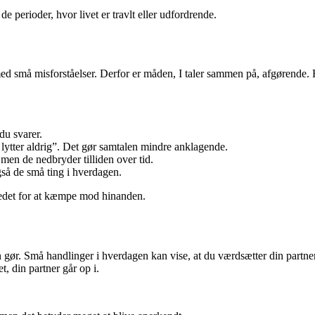
 de perioder, hvor livet er travlt eller udfordrende.
ed små misforståelser. Derfor er måden, I taler sammen på, afgørende. R
 du svarer.
u lytter aldrig”. Det gør samtalen mindre anklagende.
men de nedbryder tilliden over tid.
gså de små ting i hverdagen.
 stedet for at kæmpe mod hinanden.
r. Små handlinger i hverdagen kan vise, at du værdsætter din partner.
t, din partner går op i.