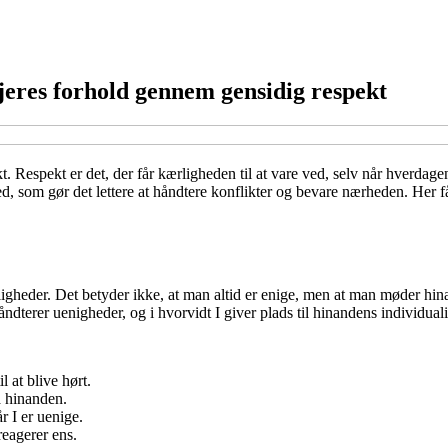
jeres forhold gennem gensidig respekt
 Respekt er det, der får kærligheden til at vare ved, selv når hverdagen
hed, som gør det lettere at håndtere konflikter og bevare nærheden. Her f
gheder. Det betyder ikke, at man altid er enige, men at man møder hina
åndterer uenigheder, og i hvorvidt I giver plads til hinandens individuali
 at blive hørt.
på hinanden.
r I er uenige.
 reagerer ens.