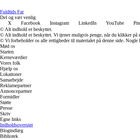
F
uldtids
F
ar
Del og vær venlig
X
Facebook
Instagram
LinkedIn
YouTube
Pin
© Alt indhold er beskyttet.
© Alt indhold er beskyttet. Vi tjener muligvis penge, når du klikker på e
© Vi forbeholder os alle rettigheder til materialet på denne side. Nogle
Mød os
Starten
Kerneværdier
Vores folk
Hjælp os
Lokationer
Samarbejde
Reklamepartner
Annoncepartner
Formidler
Støtte
Presse
Skriv
Egne links
Indholdsoversigt
Blogindlæg
Bibliotek