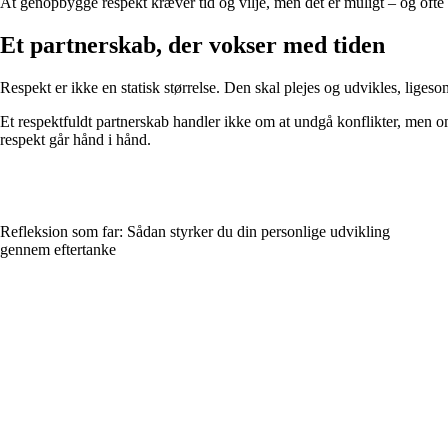
At genopbygge respekt kræver tid og vilje, men det er muligt – og ofte 
Et partnerskab, der vokser med tiden
Respekt er ikke en statisk størrelse. Den skal plejes og udvikles, lige
Et respektfuldt partnerskab handler ikke om at undgå konflikter, men
respekt går hånd i hånd.
Refleksion som far: Sådan styrker du din personlige udvikling
gennem eftertanke