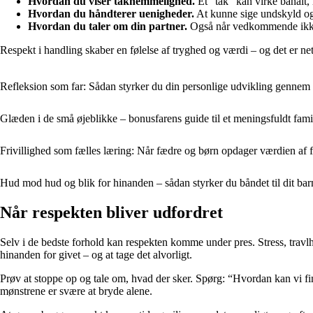
Hvordan du viser taknemmelighed.
Et “tak” kan virke banalt,
Hvordan du håndterer uenigheder.
At kunne sige undskyld og t
Hvordan du taler om din partner.
Også når vedkommende ikke 
Respekt i handling skaber en følelse af tryghed og værdi – og det er net
Refleksion som far: Sådan styrker du din personlige udvikling gennem 
Glæden i de små øjeblikke – bonusfarens guide til et meningsfuldt famil
Frivillighed som fælles læring: Når fædre og børn opdager værdien af 
Hud mod hud og blik for hinanden – sådan styrker du båndet til dit bar
Når respekten bliver udfordret
Selv i de bedste forhold kan respekten komme under pres. Stress, travlh
hinanden for givet – og at tage det alvorligt.
Prøv at stoppe op og tale om, hvad der sker. Spørg: “Hvordan kan vi fin
mønstrene er svære at bryde alene.