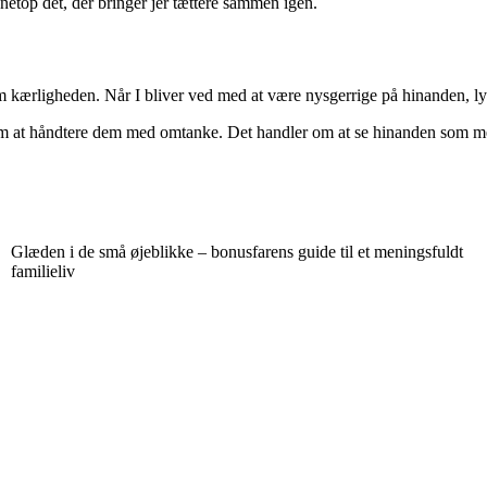
netop det, der bringer jer tættere sammen igen.
som kærligheden. Når I bliver ved med at være nysgerrige på hinanden, l
 om at håndtere dem med omtanke. Det handler om at se hinanden som me
Glæden i de små øjeblikke – bonusfarens guide til et meningsfuldt
familieliv