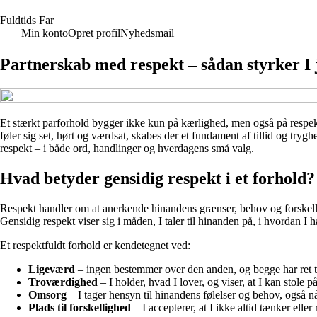
F
uldtids
F
ar
Min konto
Opret profil
Nyhedsmail
Partnerskab med respekt – sådan styrker I 
Et stærkt parforhold bygger ikke kun på kærlighed, men også på respekt.
føler sig set, hørt og værdsat, skabes der et fundament af tillid og tryg
respekt – i både ord, handlinger og hverdagens små valg.
Hvad betyder gensidig respekt i et forhold?
Respekt handler om at anerkende hinandens grænser, behov og forskelli
Gensidig respekt viser sig i måden, I taler til hinanden på, i hvordan I h
Et respektfuldt forhold er kendetegnet ved:
Ligeværd
– ingen bestemmer over den anden, og begge har ret til
Troværdighed
– I holder, hvad I lover, og viser, at I kan stole 
Omsorg
– I tager hensyn til hinandens følelser og behov, også nå
Plads til forskellighed
– I accepterer, at I ikke altid tænker eller