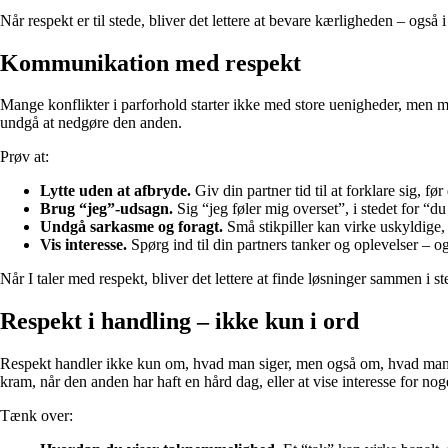
Når respekt er til stede, bliver det lettere at bevare kærligheden – også i
Kommunikation med respekt
Mange konflikter i parforhold starter ikke med store uenigheder, men m
undgå at nedgøre den anden.
Prøv at:
Lytte uden at afbryde.
Giv din partner tid til at forklare sig, før
Brug “jeg”-udsagn.
Sig “jeg føler mig overset”, i stedet for “d
Undgå sarkasme og foragt.
Små stikpiller kan virke uskyldige, 
Vis interesse.
Spørg ind til din partners tanker og oplevelser – o
Når I taler med respekt, bliver det lettere at finde løsninger sammen i
Respekt i handling – ikke kun i ord
Respekt handler ikke kun om, hvad man siger, men også om, hvad man gø
kram, når den anden har haft en hård dag, eller at vise interesse for noge
Tænk over: