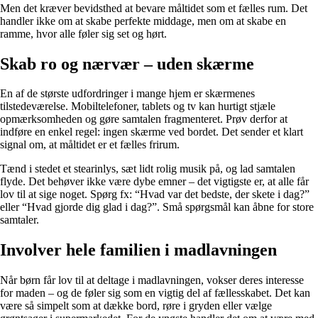
Men det kræver bevidsthed at bevare måltidet som et fælles rum. Det
handler ikke om at skabe perfekte middage, men om at skabe en
ramme, hvor alle føler sig set og hørt.
Skab ro og nærvær – uden skærme
En af de største udfordringer i mange hjem er skærmenes
tilstedeværelse. Mobiltelefoner, tablets og tv kan hurtigt stjæle
opmærksomheden og gøre samtalen fragmenteret. Prøv derfor at
indføre en enkel regel: ingen skærme ved bordet. Det sender et klart
signal om, at måltidet er et fælles frirum.
Tænd i stedet et stearinlys, sæt lidt rolig musik på, og lad samtalen
flyde. Det behøver ikke være dybe emner – det vigtigste er, at alle får
lov til at sige noget. Spørg fx: “Hvad var det bedste, der skete i dag?”
eller “Hvad gjorde dig glad i dag?”. Små spørgsmål kan åbne for store
samtaler.
Involver hele familien i madlavningen
Når børn får lov til at deltage i madlavningen, vokser deres interesse
for maden – og de føler sig som en vigtig del af fællesskabet. Det kan
være så simpelt som at dække bord, røre i gryden eller vælge