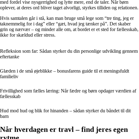
med fordel vise nysgerrighed og lytte mere, end de taler. Når børn
oplever, at deres ord bliver taget alvorligt, styrkes tilliden og relationen.
Hvis samtalen går i stå, kan man bruge små lege som “tre ting, jeg er
taknemmelig for i dag” eller “gæt, hvad jeg tænker på”. Det skaber
grin og nærvær – og minder alle om, at bordet er et sted for fællesskab,
ikke for skældud eller stress.
Refleksion som far: Sådan styrker du din personlige udvikling gennem
eftertanke
Glæden i de små øjeblikke – bonusfarens guide til et meningsfuldt
familieliv
Frivillighed som fælles læring: Når fædre og børn opdager værdien af
fællesskab
Hud mod hud og blik for hinanden – sådan styrker du båndet til dit
barn
Når hverdagen er travl – find jeres egen
rytme