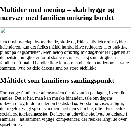
Måltider med mening – skab hygge og
nærvær med familien omkring bordet
I en travl hverdag, hvor arbejde, skole og fritidsaktiviteter ofte fylder
kalenderen, kan det fælles måltid hurtigt blive reduceret til et praktisk
punkt på dagsordenen. Men netop omkring middagsbordet ligger en af
de bedste muligheder for at skabe ro, nærvær og samhørighed i
familien. Et måltid handler ikke kun om mad – det handler om at være
sammen, lytte og dele dagens små og store øjeblikke.
Måltidet som familiens samlingspunkt
For mange familier er aftensmaden det tidspunkt på dagen, hvor alle
samles. Det er her, man kan mærke hinanden, tale om dagens
oplevelser og finde ro efter en hektisk dag. Forskning viser, at børn,
der regelmæssigt spiser sammen med deres familie, ofte trives bedre
socialt og følelsesmæssigt. De lærer at udtrykke sig, lytte og deltage i
samtaler – alt sammen vigtige kompetencer, der rækker langt ud over
spisebordet.