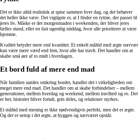
Det er ikke altid realistisk at spise sammen hver dag, og det behøver
det heller ikke være. Det vigtigste er, at I finder en rytme, der passer til
jeres liv. Måske er det morgenmaden i weekenden, der bliver jeres
fælles stund, eller en fast ugentlig middag, hvor alle prioriterer at være
hjemme.
Kvalitet betyder mere end kvantitet. Et enkelt måltid med ægte nærvær
kan være mere værd end fem, hvor alle har travlt. Det handler om at
skabe små øer af ro midt i hverdagen.
Et bord fuld af mere end mad
Når familien samles omkring bordet, handler det i virkeligheden om
meget mere end mad. Det handler om at skabe forbindelser – mellem
generationer, mellem hverdag og weekend, mellem travlhed og ro. Det
er her, historier bliver fortalt, grin deles, og relationer styrkes.
Et måltid med mening er ikke nødvendigvis perfekt, men det er ægte.
Og det er netop i det ægte, at hyggen og nærværet opstår.