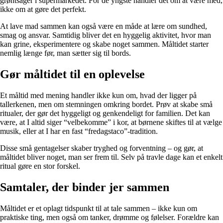
grøntsager i supermarkedet. For de yngste handler det om at være med,
ikke om at gøre det perfekt.
At lave mad sammen kan også være en måde at lære om sundhed,
smag og ansvar. Samtidig bliver det en hyggelig aktivitet, hvor man
kan grine, eksperimentere og skabe noget sammen. Måltidet starter
nemlig længe før, man sætter sig til bords.
Gør måltidet til en oplevelse
Et måltid med mening handler ikke kun om, hvad der ligger på
tallerkenen, men om stemningen omkring bordet. Prøv at skabe små
ritualer, der gør det hyggeligt og genkendeligt for familien. Det kan
være, at I altid siger “velbekomme” i kor, at børnene skiftes til at vælge
musik, eller at I har en fast “fredagstaco”-tradition.
Disse små gentagelser skaber tryghed og forventning – og gør, at
måltidet bliver noget, man ser frem til. Selv på travle dage kan et enkelt
ritual gøre en stor forskel.
Samtaler, der binder jer sammen
Måltidet er et oplagt tidspunkt til at tale sammen – ikke kun om
praktiske ting, men også om tanker, drømme og følelser. Forældre kan